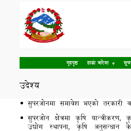
Skip
to
main
content
गृहपृष्ठ
हाम्रो बारेमा
सूच
उदेश्य
सुपरजोनमा समावेश भएको तरकारी बालीक
सुपरजोन क्षेत्रमा कृषि यान्त्रीकरण, क
उद्योग स्थापना, कृषि अनुसन्धान क