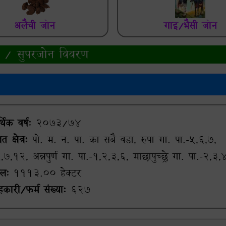
अलैंची जोन
गाइ/भैसी जोन
 / सुपरजोन विवरण
िक वर्ष:
2073/74
 क्षेत्र:
पो. म. न. पा. का सबै वडा, रुपा गा. पा.-५,६,७,
,७,१२, अन्नपुर्ण गा. पा.-१,२,३,६, माछापुच्छ्रे गा. पा.-२,३,
फल:
1113.00 हेक्टर
कारी/फर्म संख्या:
627