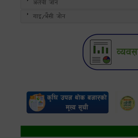
अलैंची जोन
गाइ/भैसी जोन