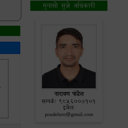
गुनासो सुन्ने अधिकारी
४
नारायण पौडेल
सम्पर्क: ९८५६००७१०1
इमेल:
poudelnrn@gmail.com