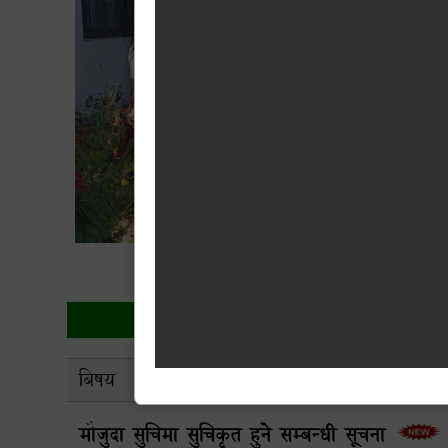
गाइभैसी जोन सं
बिषय
मौजुदा सुचिमा सुचिकृत हुने सम्बन्धी सूचना