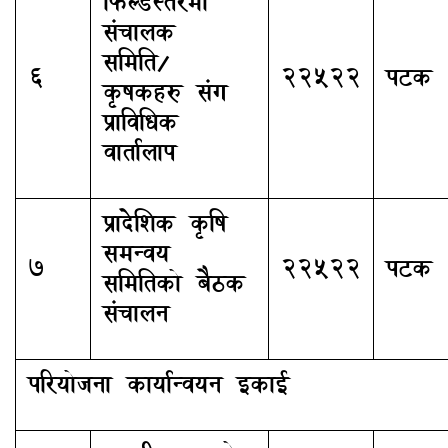
फिल्डस्तरमा
संचालक
समिति/
६
२२५२२
पटक
कृषकहरु संग
प्राविधिक
वार्तालाप
प्रादेशिक कृषि
समन्वय
७
२२५२२
पटक
समितिको बैठक
संचालन
परियोजना कार्यान्वयन इकाई