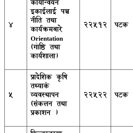
कार्यान्वयन
इकाईलाई पञ्च
नीति तथा
४
२२५१२
पटक
कार्यक्रमबारे
Orientation
(गोष्ठि तथा
कार्यशाला)
प्रादेशिक कृषि
तथ्याकं
५
व्यवस्थापन
२२५२२
पटक
(संकलन तथा
प्रकाशन )