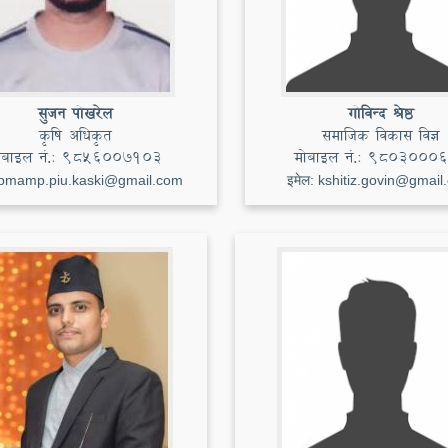
सुजन पोखरेल
गोविन्द श्रेष्ठ
कृषि अधिकृत
समाजिक विकास विज्ञ
ोबाइल नं.:
9856007103
मोबाइल नं.:
98030006
pmamp.piu.kaski@gmail.com
इमेल:
kshitiz.govin@gmail