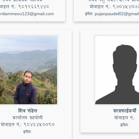
बाइल नं.:
९८१२६६९४४८
मोबाइल नं.:
97045407
:
nilammeou123@gmail.com
इमेल:
pujanpaudel02@gmai
शिव पौडेल
सरसफाईकर्मी
कार्यालय सहयोगी
मोबाइल नं.:
मोबाइल नं.:
9846450090
इमेल:
इमेल: