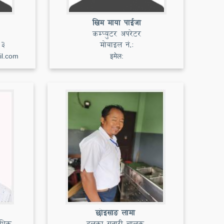
खिम माया पाईजा
कम्प्युटर अपरेटर
13
मोबाइल नं.:
il.com
इमेल:
छोइसाङ लामा
िधिक
हलुका सवारी चालक