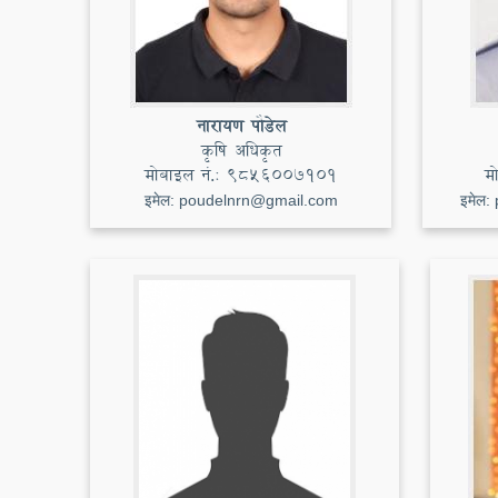
नारायण पौडेल
कृषि अधिकृत
मोबाइल नं.:
९८५६००७१०1
म
इमेल:
poudelnrn@gmail.com
इमेल: