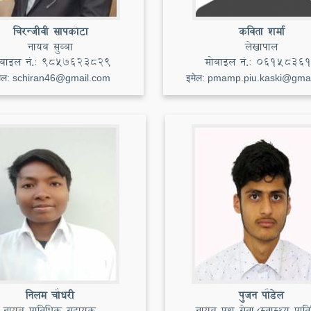
चिरन्जीवी सापकोटा
कविता शर्मा
नायब सुब्बा
लेखापाल
बाइल नं.:
९८५७६२३८२९
मोबाइल नं.:
0615836
ेल:
schiran46@gmail.com
इमेल:
pmamp.piu.kaski@gma
निलम चौधरी
पुजन पौडेल
नायब प्राविधिक सहायक
नायब पशु सेवा/स्वास्थ्य प्राव