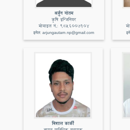
अर्जुन गौतम
कृषि इन्जिनियर
मोबाइल नं.:
9856007104
मो
इमेल:
arjungautam.np@gmail.com
इम
बिशाल कार्की
नायब प्राविधिक सहायक