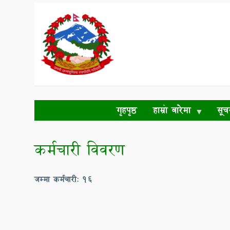
Skip
to
main
content
गृहपृष्ठ
हाम्रो बारेमा
सूच
कर्मचारी विवरण
जम्मा कर्मचारी: 16